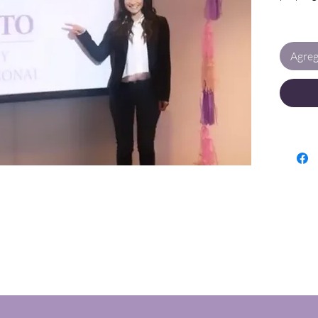
“Si quie
quieres 
Agreg
PA.
Es por e
en donde
con el n
quieras,
online c
tema de 
trabajem
con tus 
crecimi
Mindfuln
sueño, n
o cansan