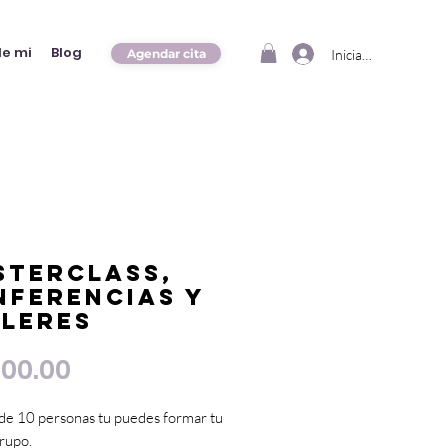
e mi
Blog
Iniciar sesión
Agendar cita
sterclass,
nferencias y
lleres
Precio
000.00
 de 10 personas tu puedes formar tu
rupo.