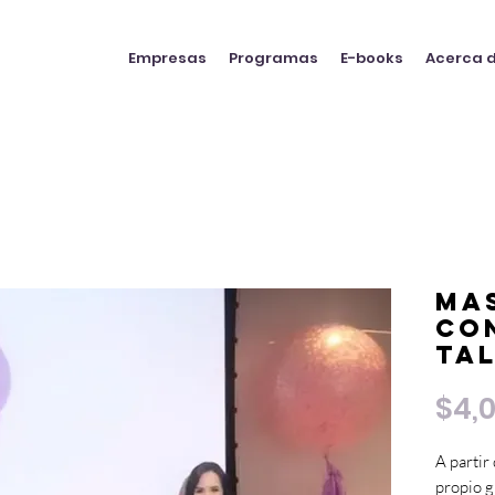
Empresas
Programas
E-books
Acerca d
Ma
Co
Ta
$4,
A partir
propio g