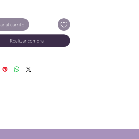
res llegar rápido camina solo, pero si
llegar más lejos camina en grupo”
ar al carrito
so que tenemos esta opción para ti,
Realizar compra
 tú puedes crear tu propio grupo
úmero de personas que tú
 para que tengan una conferencia
on duración de una hora. Tú eliges el
acuerdo a lo que quieras que
os con tu grupo laboral, familiar o
amigos y amigas. Todos enfocados al
ento personal como por ejemplo:
ess, amor propio, higiene del
o te comas tus emociones, burn out
cio crónico y resiliencia.