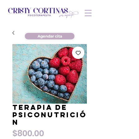
Agendar cita
Terapia de
Psiconutrició
n
Precio
$800.00